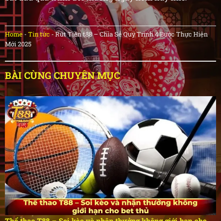
Home
-
Tin tức
-
Rút Tiền t88 – Chia Sẻ Quy Trình 4 Bước Thực Hiện
Mới 2025
BÀI CÙNG CHUYÊN MỤC
Thể thao T88 – Soi kèo và nhận thưởng không giới hạn cho