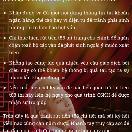
Nhập đúng và đủ mọi nội dung thông tin tài khoản
ngân hàng, thẻ cào hay ví điện tử để tránh phát sinh
những rủi ro làm hao hụt vốn.
Chỉ thực hiện rút tiền t88 tại trang chủ chính để ngăn
chặn toàn bộ các vấn đề phát sinh ngoài ý muốn xuất
hiện.
Không tạo cùng lúc quá nhiều yêu cầu giao dịch bởi
điều này có thể khiến hệ thống bị quá tải, tạo ra sự
nhầm lẫn không đáng có.
Nếu xuất hiện bất kỳ vấn đề nào liên quan tới rút tiền
t88 thì hãy liên hệ ngay cho quá trình CSKH để được
nhận sự trợ giúp.
Trên đây là quá trình rút tiền t88 chi tiết mà bất kỳ hội
viên nào cũng cần nắm được. Nhanh tay truy cập acc để
bắt đầu quá trình đổi thưởng ngay hôm nay nhé.