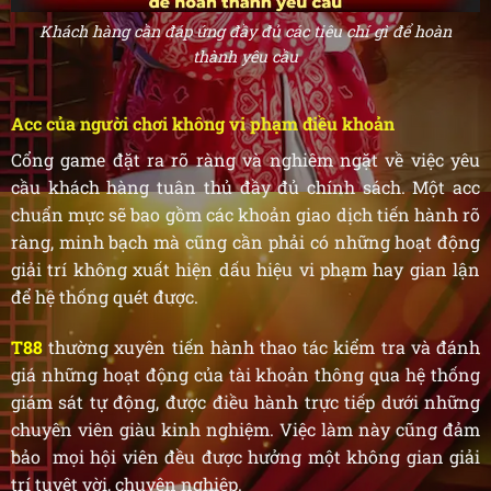
Khách hàng cần đáp ứng đầy đủ các tiêu chí gì để hoàn
thành yêu cầu
Acc của người chơi không vi phạm điều khoản
Cổng game đặt ra rõ ràng và nghiêm ngặt về việc yêu
cầu khách hàng tuân thủ đầy đủ chính sách. Một acc
chuẩn mực sẽ bao gồm các khoản giao dịch tiến hành rõ
ràng, minh bạch mà cũng cần phải có những hoạt động
giải trí không xuất hiện dấu hiệu vi phạm hay gian lận
để hệ thống quét được.
T88
thường xuyên tiến hành thao tác kiểm tra và đánh
giá những hoạt động của tài khoản thông qua hệ thống
giám sát tự động, được điều hành trực tiếp dưới những
chuyên viên giàu kinh nghiệm. Việc làm này cũng đảm
bảo mọi hội viên đều được hưởng một không gian giải
trí tuyệt vời, chuyên nghiệp.