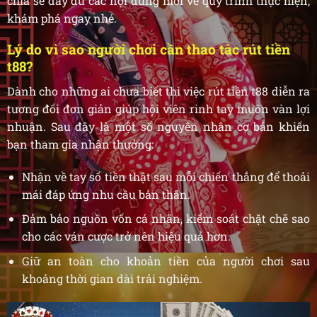
chia sẻ đầy đủ các nội dung mới về quy trình thực hiện,
khám phá ngay nhé.
Lý do vì sao người chơi cần thao tác rút tiền
t88?
Dành cho những ai chưa biết thì việc rút tiền t88 diễn ra
tương đối đơn giản giúp hội viên rinh tay muôn vàn lợi
nhuận. Sau đây là một số nguyên nhân cơ bản khiến
bạn tham gia nhận thưởng:
Nhận về tay số tiền thật sau mỗi chiến thắng để thoải
mái đáp ứng nhu cầu bản thân.
Đảm bảo nguồn vốn cá nhân, kiểm soát chặt chẽ sao
cho các ván cược trở nên hiệu quả hơn.
Giữ an toàn cho khoản tiền của người chơi sau
khoảng thời gian dài trải nghiệm.