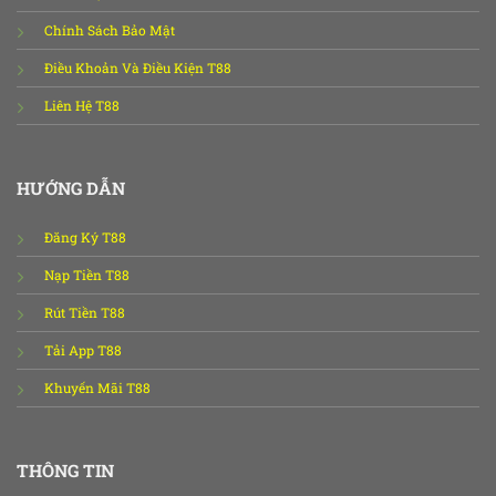
Chính Sách Bảo Mật
Điều Khoản Và Điều Kiện T88
Liên Hệ T88
HƯỚNG DẪN
Đăng Ký T88
Nạp Tiền T88
Rút Tiền T88
Tải App T88
Khuyến Mãi T88
THÔNG TIN