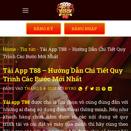
ĐĂNG KÝ
ĐĂNG NHẬP
Home
-
Tin tức
-
Tải App T88 – Hướng Dẫn Chi Tiết Quy
Trình Các Bước Mới Nhất
Tải App T88 – Hướng Dẫn Chi Tiết Quy
Trình Các Bước Mới Nhất
ĐĂNG VÀO
THÁNG 5 8, 2025
BỞI
HYRO
Tải app T88
được cho là lựa chọn vô cùng đúng đắn với
những ai đang sử dụng điện thoại thông minh. Nếu như
khách hàng chưa nắm được rõ các nội dung về quy
trình tải và cài đặt về máy của mình thì hãy cùng theo