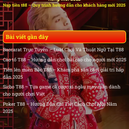
Nạp tiền t88 – Quy trình hướng dẫn cho khách hàng mới 2025
Bài viết gần đây
Baccarat Trực Tuyến – Luật Chơi Và Thuật Ngữ Tại T88
Cào tố T88 – Hướng dẫn chơi bài cào cho người mới 2025
Tiến lên miền Bắc T88 – Khám phá sân chơi giải trí hấp
dẫn 2025
Sicbo T88 – Tựa game cá cược xí ngầu may mắn dành
cho người chơi Việt
Poker T88 – Hướng Dẫn Chi Tiết Cách Chơi Mới Năm
2025