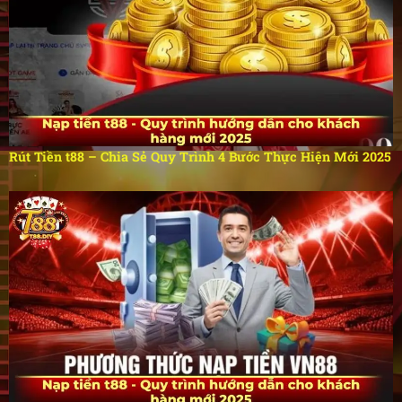
Rút Tiền t88 – Chia Sẻ Quy Trình 4 Bước Thực Hiện Mới 2025