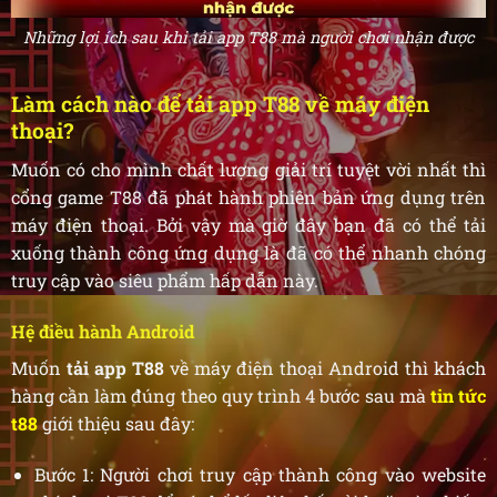
Những lợi ích sau khi tải app T88 mà người chơi nhận được
Làm cách nào để tải app T88 về máy điện
thoại?
Muốn có cho mình chất lượng giải trí tuyệt vời nhất thì
cổng game T88 đã phát hành phiên bản ứng dụng trên
máy điện thoại. Bởi vậy mà giờ đây bạn đã có thể tải
xuống thành công ứng dụng là đã có thể nhanh chóng
truy cập vào siêu phẩm hấp dẫn này.
Hệ điều hành Android
Muốn
tải app T88
về máy điện thoại Android thì khách
hàng cần làm đúng theo quy trình 4 bước sau mà
tin tức
t88
giới thiệu sau đây:
Bước 1: Người chơi truy cập thành công vào website