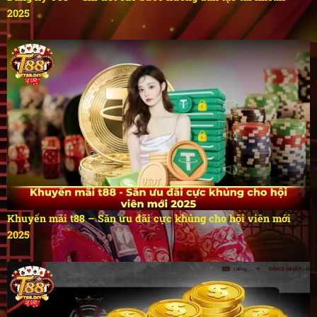
2025
Khuyến mãi t88 – Săn ưu đãi cực khủng cho hội viên mới
2025