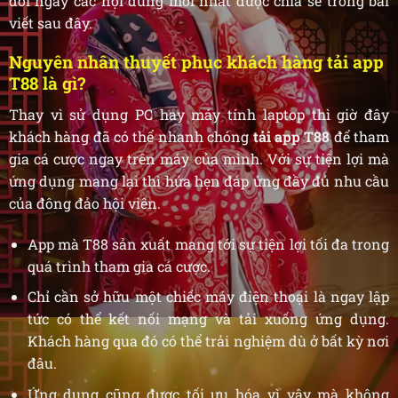
dõi ngay các nội dung mới nhất được chia sẻ trong bài
viết sau đây.
Nguyên nhân thuyết phục khách hàng tải app
T88 là gì?
Thay vì sử dụng PC hay máy tính laptop thì giờ đây
khách hàng đã có thể nhanh chóng
tải app T88
để tham
gia cá cược ngay trên máy của mình. Với sự tiện lợi mà
ứng dụng mang lại thì hứa hẹn đáp ứng đầy đủ nhu cầu
của đông đảo hội viên.
App mà T88 sản xuất mang tới sự tiện lợi tối đa trong
quá trình tham gia cá cược.
Chỉ cần sở hữu một chiếc máy điện thoại là ngay lập
tức có thể kết nối mạng và tải xuống ứng dụng.
Khách hàng qua đó có thể trải nghiệm dù ở bất kỳ nơi
đâu.
Ứng dụng cũng được tối ưu hóa vì vậy mà không