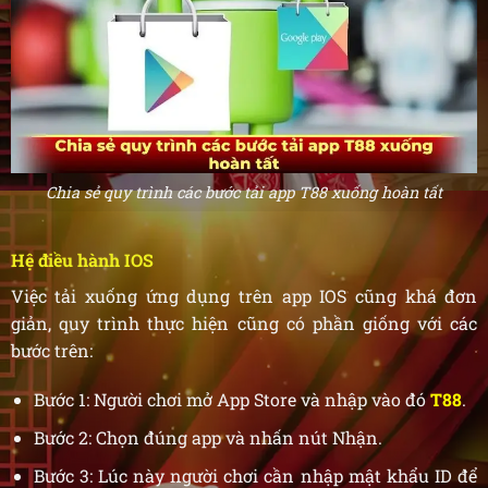
Chia sẻ quy trình các bước tải app T88 xuống hoàn tất
Hệ điều hành IOS
Việc tải xuống ứng dụng trên app IOS cũng khá đơn
giản, quy trình thực hiện cũng có phần giống với các
bước trên:
Bước 1: Người chơi mở App Store và nhập vào đó
T88
.
Bước 2: Chọn đúng app và nhấn nút Nhận.
Bước 3: Lúc này người chơi cần nhập mật khẩu ID để