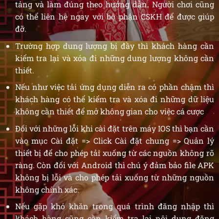
tảng và làm đúng theo hướng dẫn. Người chơi cũng
có thể liên hệ ngay với bộ phận CSKH để được giúp
đỡ.
Trường hợp dung lượng bị đầy thì khách hàng cần
kiểm tra lại và xóa đi những dung lượng không cần
thiết.
Nếu như việc tải ứng dụng diễn ra có phần chậm thì
khách hàng có thể kiểm tra và xóa đi những dữ liệu
không cần thiết để mở không gian cho việc cá cược
Đối với những lỗi khi cài đặt trên máy IOS thì bạn cần
vào mục Cài đặt => Click Cài đặt chung => Quản lý
thiết bị để cho phép tải xuống từ các nguồn không rõ
ràng. Còn đối với Android thì chú ý đảm bảo file APK
không bị lỗi và cho phép tải xuống từ những nguồn
không chính xác.
Nếu gặp khó khăn trong quá trình đăng nhập thì
khách hàng cũng cần kiểm tra lại nội dung đăng