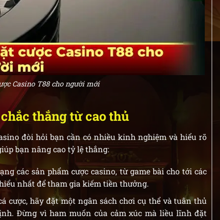
cược Casino T88 cho người mới
 chắc thắng từ cao thủ
casino đòi hỏi bạn cần có nhiều kinh nghiệm và hiểu rõ
giúp bạn nâng cao tỷ lệ thắng:
ạng các sản phẩm cược casino, từ game bài cho tới các
hiểu nhất để tham gia kiếm tiền thưởng.
cá cược, hãy đặt một ngân sách chơi cụ thể và tuân thủ
định. Đừng vì ham muốn của cảm xúc mà liều lĩnh đặt