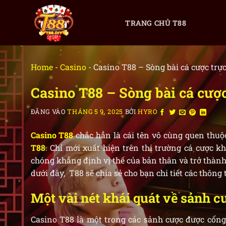
TRANG CHỦ T88
Home
-
Casino
-
Casino T88 – Sòng bài cá cược trự
Casino T88 – Sòng bài cá cược
ĐĂNG VÀO
THÁNG 5 9, 2025
BỞI
HYRO
Casino T88
chắc hẳn là cái tên vô cùng quen thuộ
T88
. Chỉ mới xuất hiện trên thị trường cá cược k
chóng khẳng định vị thế của bản thân và trở thành
dưới đây, T88 sẽ chia sẻ cho bạn chi tiết các thông
Một vài nét khái quát về sảnh c
Casino T88 là một trong các sảnh cược được cổn