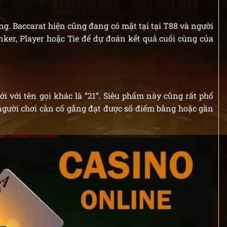
ống. Baccarat hiện cũng đang có mặt tại tại T88 và người
nker, Player hoặc Tie để dự đoán kết quả cuối cùng của
i với tên gọi khác là “21”. Siêu phẩm này cũng rất phổ
 người chơi cần cố gắng đạt được số điểm bằng hoặc gần